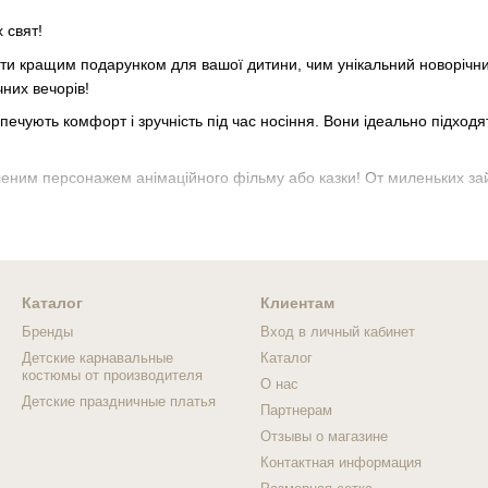
 свят!
ути кращим подарунком для вашої дитини, чим унікальний новорічний
чних вечорів!
печують комфорт і зручність під час носіння. Вони ідеально підходя
им персонажем анімаційного фільму або казки! От миленьких зайчик
шої дитини.
Виберіть костюм зверя
від надійного виробника і підкажі
Каталог
Клиентам
Бренды
Вход в личный кабинет
Детские карнавальные
Каталог
костюмы от производителя
О нас
Детские праздничные платья
Партнерам
Отзывы о магазине
Контактная информация