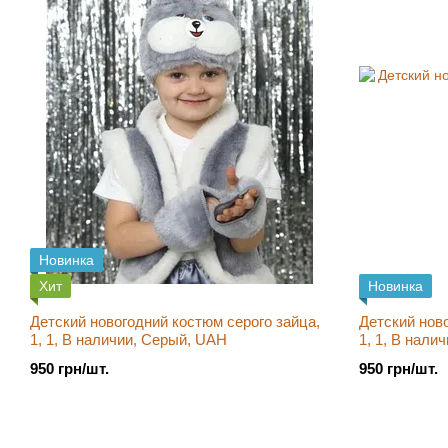
Новинка
Хит
Новинка
Детский новогодний костюм серого зайца,
Детский нов
1, 1, В наличии, Серый, UAH
1, 1, В нали
950 грн/шт.
950 грн/шт.