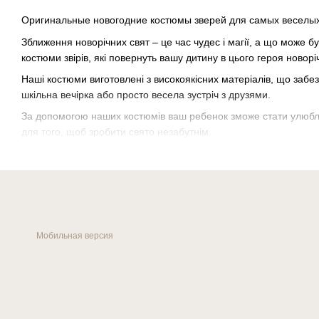
Оригинальные новогодние костюмы зверей для самых веселых
Зближення новорічних свят – це час чудес і магії, а що може б
костюми звірів, які повернуть вашу дитину в цього героя новорі
Наші костюми виготовлені з високоякісних матеріалів, що забез
шкільна вечірка або просто весела зустріч з друзями.
За допомогою наших костюмів ваш ребенок зможе стати улюблен
для того, щоб зробити свято незабутнім.
Не впускайте шанс зробити новорічне свято особливим для ва
Мобильная версия