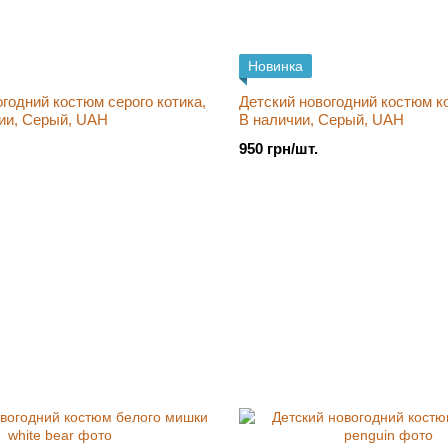
Новинка
годний костюм серого котика,
Детский новогодний костюм коз
чии, Серый, UAH
В наличии, Серый, UAH
950 грн/шт.