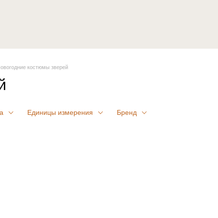
овогодние костюмы зверей
й
а
Единицы измерения
Бренд