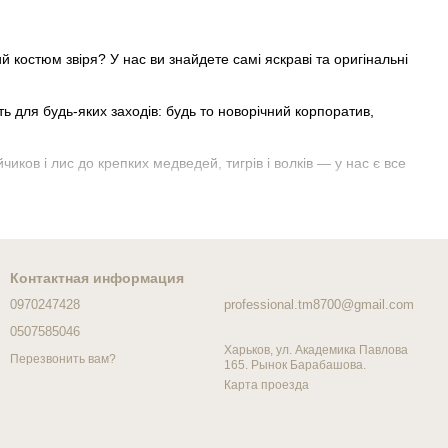
 костюм звіря? У нас ви знайдете самі яскраві та оригінальні
ть для будь-яких заходів: будь то новорічний корпоратив,
ов і лис до крепких медведей, тигрів і волків — у нас є все
ть своєму ребенку, що новогодні мрії можуть стати реальністю!
Контактная информация
0970247428
professional.tm8700@gmail.com
0507585046
Харьков, ул. Академика Павлова
Перезвонить вам?
165. Рынок Барабашова.
Карта проезда