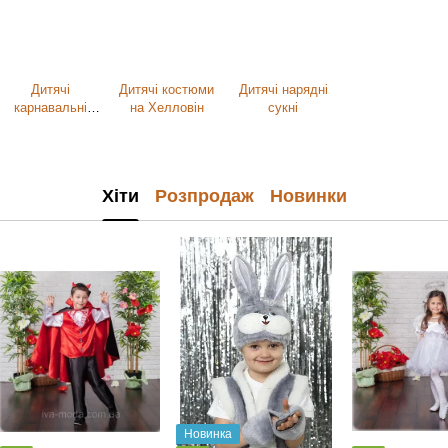
Дитячі
Дитячі костюми
Дитячі нарядні
карнавальні
на Хелловін
сукні
костюми від
виробника
Хіти
Розпродаж
Новинки
Новинка