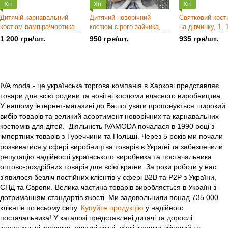
Хіт
Хіт
Хіт
Дитячій карнавальний
Дитячий новорічний
Святковий кост
костюм вампіра\чортика,
костюм сірого зайчика, 1,
на дівчинку, 1, 
1, 1, В наявності,
1, В наявності, Сірий,
наявності, Біл
1 200 грн/шт.
950 грн/шт.
935 грн/шт.
Червоний, UAH
UAH
IVA moda - це українська торгова компанія в Харкові представляє
товари для всієї родини та новітні костюми власного виробництва.
У нашому інтернет-магазині до Вашої уваги пропонується широкий
вибір товарів та великий асортимент новорічних та карнавальних
костюмів для дітей.
Діяльність IVAMODA почалася в 1990 році з
імпортних товарів з Туреччини та Польщі. Через 5 років ми почали
розвиватися у сфері виробництва товарів в Україні та забезпечили
репутацію надійності українського виробника та постачальника
оптово-роздрібних товарів для всієї країни. За роки роботи у нас
з'явилося безліч постійних клієнтів у сфері B2B та P2P з України,
СНД та Європи. Велика частина товарів виробляється в Україні з
дотриманням стандартів якості. Ми задовольнили понад 735 000
клієнтів по всьому світу.
Купуйте продукцію
у надійного
постачальника! У каталозі представлені дитячі та дорослі
карнавальні костюми, ошатні сукні, м'які іграшки, жіночий та