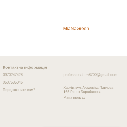
MiaNaGreen
Контактна інформація
0970247428
professional.tm8700@gmail.com
0507585046
Харків, вул. Академіка Павлова
Передзвонити вам?
165 Ринок Барабашова.
Мапа проїзду