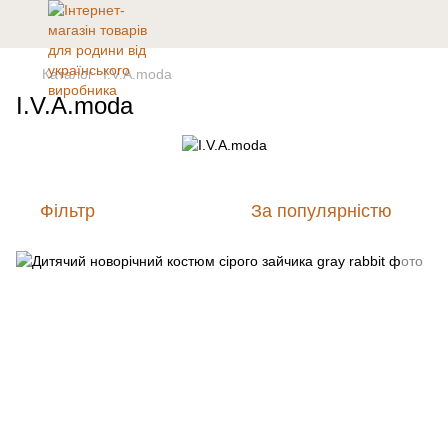
Каталог
I.V.A.moda
I.V.A.moda
Фільтр
За популярністю