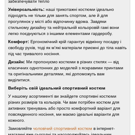
забезпечувати тепло
Універсальність:
наші трикотажні костюми ідеально
підходять не тільки для занять спортом, але й для
прогулянок у місті або відпочинку вдома. Завдяки
стильному дизайну та нейтральній кольоровій гамі вони
легко поєднуються з іншими елементами гардеробу.
Комфорт:
Ергономічний крій гарантує відмінну посадку і
свободу рухів, тоді як м'які матеріали приємні до тіла навіть
під час тривалого носіння.
Дизайн:
Ми пропонуємо костюми в різних стилях — від
класичних однотонних до моделей з яскравими принтами
та оригінальними деталями, які допоможуть вам
виділитися.
Виберіть свій ідеальний спортивний костюм
У нашому асортименті ви знайдете спортивні костюми
різних розмірів та кольорів. Чи вам потрібен костюм для
активних тренувань або просто комфортний варіант для
повсякденного носіння, ми маємо ідеальні варіанти для
кожного.
Замовляйте
чоловічий спортивний костюм
в інтернет-
магазині вже сьогодні та насолоджуйтесь ідеальним